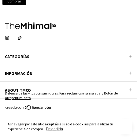
CATEGORÍAS
INFORMACIÓN
ABOUT TMCO
Defensa de las y los consumidores. Para reclamos
ingresá acá.
/
Botón de
arrepentimiento
Copyright The Minimal Co - 2026. Todos los derechos reservados.
Al navegar por este sitio
aceptás el uso de cookies
para agilizar tu
experiencia de compra.
Entendido