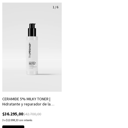
1
/
6
CERAMIDE 5% MILKY TONER |
Hidratante y reparador de la
barrera
$36.295,00
$42.700,00
3
x
$12.098,33
sin interés