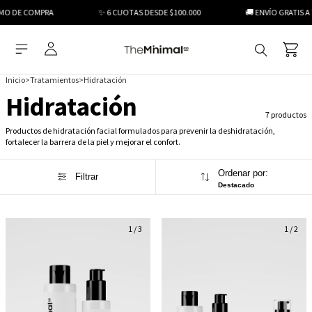
MO DE COMPRA
✨ 6 CUOTAS DESDE $100.000
🚚 ENVÍO GRATIS A 
Inicio
>
Tratamientos
>
Hidratación
Hidratación
7 productos
Productos de hidratación facial formulados para prevenir la deshidratación,
fortalecer la barrera de la piel y mejorar el confort.
Ordenar por:
Filtrar
Destacado
1
/
3
1
/
2