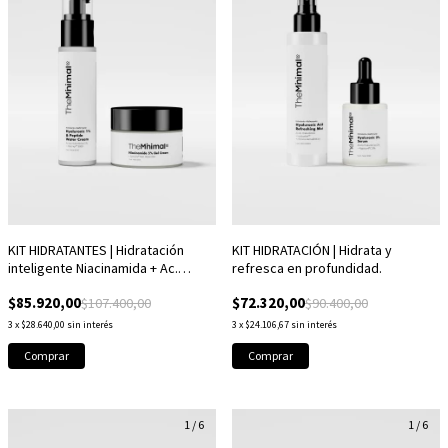
KIT HIDRATANTES | Hidratación
KIT HIDRATACIÓN | Hidrata y
inteligente Niacinamida + Ac.
refresca en profundidad.
Hialurónico
$85.920,00
$72.320,00
$107.400,00
$90.400,00
3
x
$28.640,00
sin interés
3
x
$24.106,67
sin interés
1
/
6
1
/
6