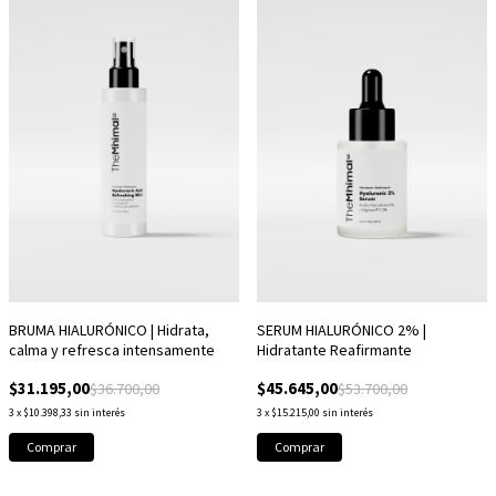
BRUMA HIALURÓNICO | Hidrata,
SERUM HIALURÓNICO 2% |
calma y refresca intensamente
Hidratante Reafirmante
$31.195,00
$45.645,00
$36.700,00
$53.700,00
3
x
$10.398,33
sin interés
3
x
$15.215,00
sin interés