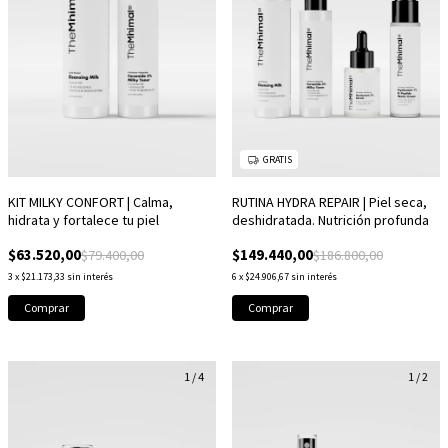
GRATIS
KIT MILKY CONFORT | Calma,
RUTINA HYDRA REPAIR | Piel seca,
hidrata y fortalece tu piel
deshidratada. Nutrición profunda
$63.520,00
$149.440,00
$79.400,00
$186.800,00
3
x
$21.173,33
sin interés
6
x
$24.906,67
sin interés
1
/
4
1
/
2