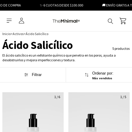
O DE COMPRA
✨ 6 CUOTAS DESDE $100.000
🚚 ENVÍO GRATIS A T
Inicio
>
Activos
>
Ácido Salicílico
Ácido Salicílico
5 productos
El ácido salicílico es un exfoliante químico que penetra en los poros, ayuda a
desobstruirlos y mejora imperfecciones y textura.
Ordenar por:
Filtrar
Más vendidos
1
/
6
1
/
5