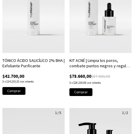
TÓNICO ÁCIDO SALICÍLICO 2% BHA |
KIT ACNÉ | Limpia los poros,
Exfoliante Purificante
combate puntos negros y regula
el sebo.
$42.700,00
$78.660,00
$87.400,00
3
x
$14.233,33
sin interés
3
x
$26.220,00
sin interés
1
/
5
1
/
2