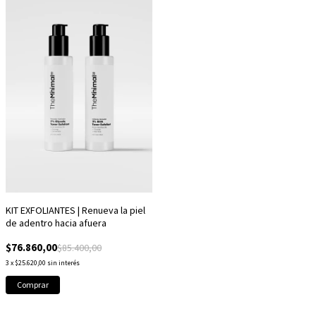
KIT EXFOLIANTES | Renueva la piel
de adentro hacia afuera
$76.860,00
$85.400,00
3
x
$25.620,00
sin interés