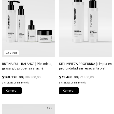
GRATIS
RUTINA FULL BALANCE | Piel mixta,
KIT LIMPIEZA PROFUNDA | Limpia en
grasa y/o propensa al acné.
profundidad sin resecar la piel
$168.120,00
$71.460,00
$186.800,00
$79.400,00
9
x
$18.680,00
sin interés
3
x
$23.820,00
sin interés
1
/
5