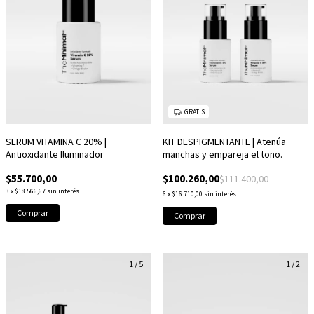
GRATIS
SERUM VITAMINA C 20% |
KIT DESPIGMENTANTE | Atenúa
Antioxidante Iluminador
manchas y empareja el tono.
$55.700,00
$100.260,00
$111.400,00
3
x
$18.566,67
sin interés
6
x
$16.710,00
sin interés
1
/
5
1
/
2