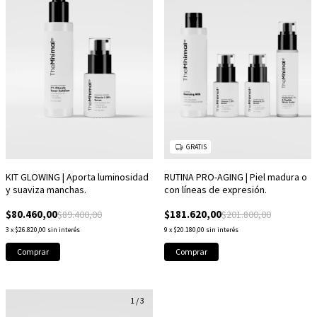
GRATIS
KIT GLOWING | Aporta luminosidad
RUTINA PRO-AGING | Piel madura o
y suaviza manchas.
con líneas de expresión.
$80.460,00
$181.620,00
$89.400,00
$201.800,00
3
x
$26.820,00
sin interés
9
x
$20.180,00
sin interés
1
/
3