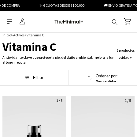
 DE COMPRA
✨ 6 CUOTAS DESDE $100.000
🚚 ENVÍO GRATIS A TO
Inicio
>
Activos
>
Vitamina C
Vitamina C
5 productos
Antioxidante clave que protege la piel del daño ambiental, mejora la luminosidad y
el tono irregular.
Ordenar por:
Filtrar
Más vendidos
1
/
6
1
/
5